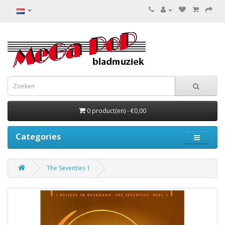
0 product(en) - €0,00
Categories
The Seventies 1