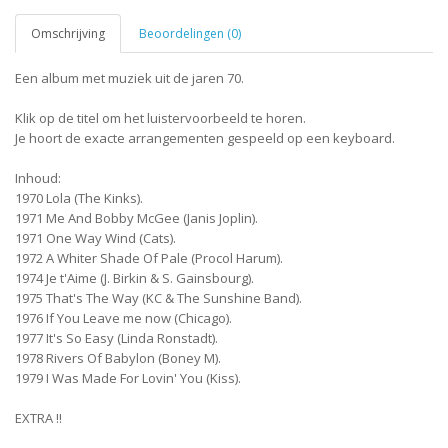
Omschrijving
Beoordelingen (0)
Een album met muziek uit de jaren 70.
Klik op de titel om het luistervoorbeeld te horen.
Je hoort de exacte arrangementen gespeeld op een keyboard.
Inhoud:
1970 Lola (The Kinks).
1971 Me And Bobby McGee (Janis Joplin).
1971 One Way Wind (Cats).
1972 A Whiter Shade Of Pale (Procol Harum).
1974 Je t'Aime (J. Birkin & S. Gainsbourg).
1975 That's The Way (KC & The Sunshine Band).
1976 If You Leave me now (Chicago).
1977 It's So Easy (Linda Ronstadt).
1978 Rivers Of Babylon (Boney M).
1979 I Was Made For Lovin' You (Kiss).
EXTRA !!