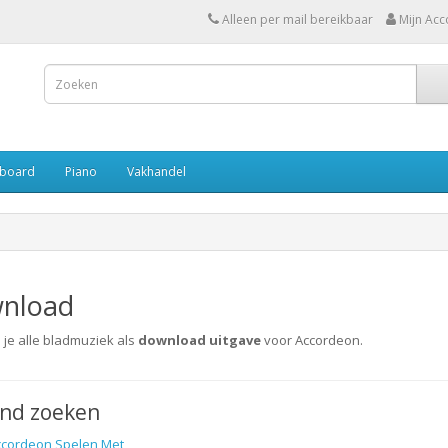
Alleen per mail bereikbaar
Mijn Acc
board
Piano
Vakhandel
nload
d je alle bladmuziek als
download uitgave
voor Accordeon.
jnd zoeken
ccordeon Spelen Met