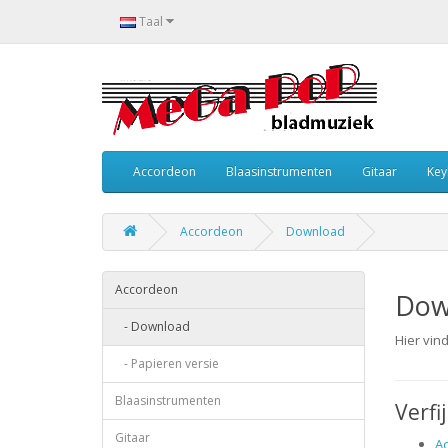
Taal
Accordeon
Blaasinstrumenten
Gitaar
Key
Accordeon
Download
Accordeon
Dow
- Download
Hier vin
- Papieren versie
Blaasinstrumenten
Verfi
Gitaar
A