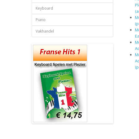
Pl
Keyboard
(a
M
Piano
(
M
Vakhandel
Ea
M
A
M
A
(