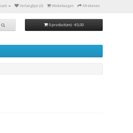
ount
Verlanglijst (0)
Winkelwagen
Afrekenen
0 product(en) - €0,00