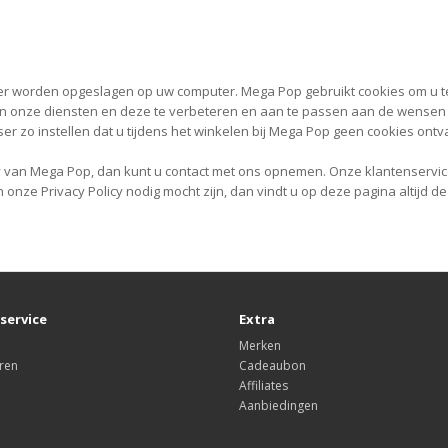
wser worden opgeslagen op uw computer. Mega Pop gebruikt cookies om u t
 van onze diensten en deze te verbeteren en aan te passen aan de wense
ser zo instellen dat u tijdens het winkelen bij Mega Pop geen cookies ontv
 van Mega Pop, dan kunt u contact met ons opnemen. Onze klantenservice 
an onze Privacy Policy nodig mocht zijn, dan vindt u op deze pagina altijd d
service
Extra
Merken
ren
Cadeaubon
Affiliates
Aanbiedingen