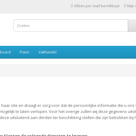
Alleen per mail bereikbaar
Mijn
board
Piano
Vakhandel
haar site en draagt er zorg voor dat de persoonlijke informatie die u ons
ogelijk te laten verlopen. Voor het overige zullen wij deze gegevens ui
ze uitsluitend aan derden ter beschikking stellen die zijn betrokken bij h
 klanten de volgende diensten te leveren: