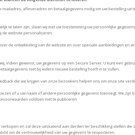
 e-mailadres, afleveradres en betaalgegevens nodig om uw bestelling uit 
jk te laten zijn, slaan wij met uw toestemming uw persoonlijke gegevens
j de website personaliseren.
er de ontwikkeling van de website en over speciale aanbiedingen en acties. 
en wij, indien gewenst, uw gegevens op een Secure Server. U kunt een g
taalgegevens niet bij iedere nieuwe bestelling hoeft in te vullen.
edback die we krijgen van onze bezoekers helpen ons om onze site verde
zelf kiezen of u uw naam of andere persoonlijke gegevens toevoegt. We z
itevoorwaarden voldoen niet te publiceren.
erkopen en zal deze uitsluitend aan derden ter beschikking stellen die zi
icht om de vertrouwelijkheid van uw gegevens te respecteren.