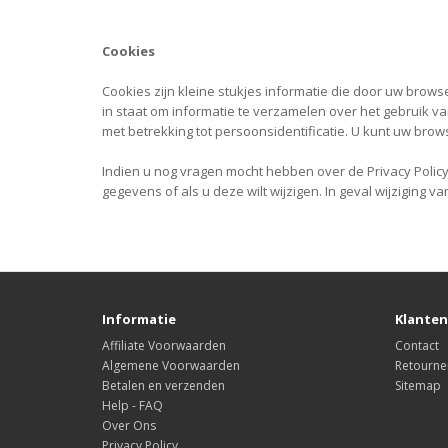
Cookies
Cookies zijn kleine stukjes informatie die door uw bro
in staat om informatie te verzamelen over het gebruik
met betrekking tot persoonsidentificatie. U kunt uw brow
Indien u nog vragen mocht hebben over de Privacy Policy
gegevens of als u deze wilt wijzigen. In geval wijziging v
Informatie
Klanten
Affiliate Voorwaarden
Contact
Algemene Voorwaarden
Retourne
Betalen en verzenden
Sitemap
Help - FAQ
Over Ons
Privacy Policy