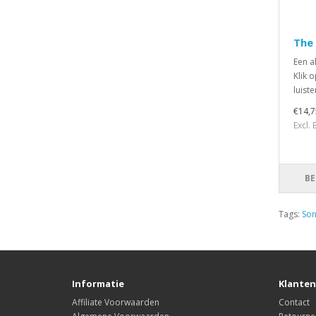
The 
Een a
Klik o
luist
€14,7
Excl.
BE
Tags:
So
Informatie
Klanten
Affiliate Voorwaarden
Contact