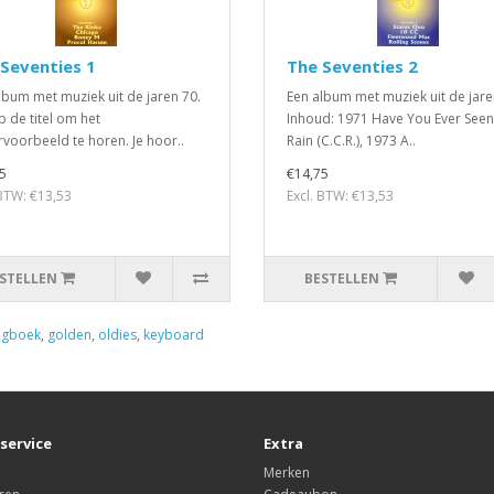
Seventies 1
The Seventies 2
lbum met muziek uit de jaren 70.
Een album met muziek uit de jare
p de titel om het
Inhoud: 1971 Have You Ever Seen
ervoorbeeld te horen. Je hoor..
Rain (C.C.R.), 1973 A..
5
€14,75
 BTW: €13,53
Excl. BTW: €13,53
STELLEN
BESTELLEN
ngboek
,
golden
,
oldies
,
keyboard
service
Extra
Merken