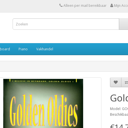
Alleen per mail bereikbaar
Mijn Acc
board
Piano
Vakhandel
Gol
Model: GO
Beschikba
€14,