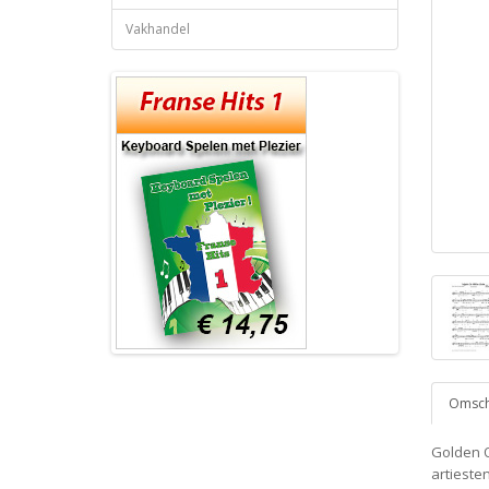
Vakhandel
Omschr
Golden O
artiesten