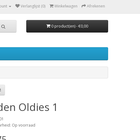
ount
Verlanglijst (0)
Winkelwagen
Afrekenen
0 product(en) - €0,00
den Oldies 1
01
arheid: Op voorraad
75