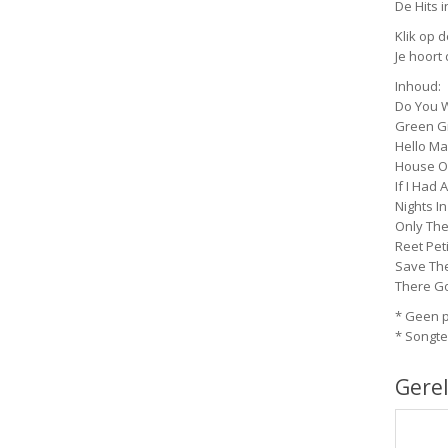
De Hits i
Klik op d
Je hoort
Inhoud:
Do You W
Green G
Hello Ma
House Of
If I Had 
Nights I
Only The
Reet Peti
Save The
There Go
* Geen 
* Songte
Gere