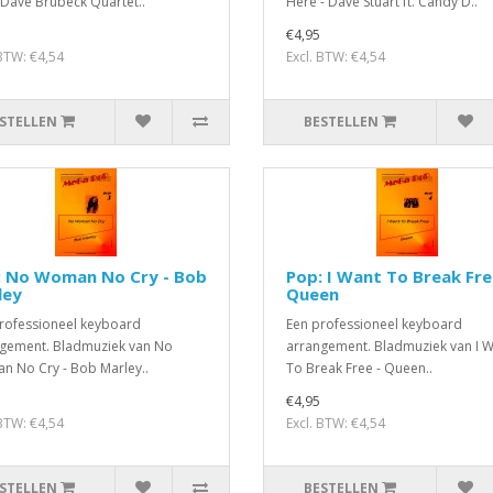
- Dave Brubeck Quartet..
Here - Dave Stuart ft. Candy D..
€4,95
 BTW: €4,54
Excl. BTW: €4,54
STELLEN
BESTELLEN
: No Woman No Cry - Bob
Pop: I Want To Break Fre
ley
Queen
rofessioneel keyboard
Een professioneel keyboard
gement. Bladmuziek van No
arrangement. Bladmuziek van I 
 No Cry - Bob Marley..
To Break Free - Queen..
€4,95
 BTW: €4,54
Excl. BTW: €4,54
STELLEN
BESTELLEN