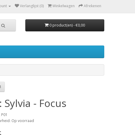
ount
Verlanglijst (0)
Winkelwagen
Afrekenen
0 product(en) - €0,00
 Sylvia - Focus
A P01
arheid: Op voorraad
5