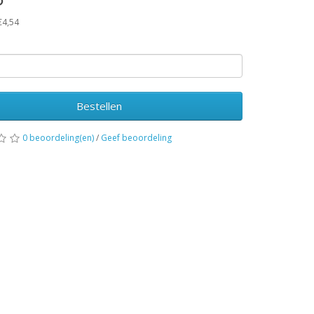
€4,54
Bestellen
0 beoordeling(en)
/
Geef beoordeling