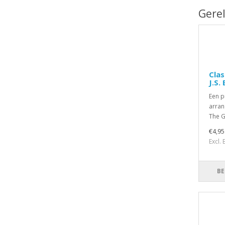
Gere
Clas
J.S.
Een p
arran
The G 
€4,95
Excl.
BE