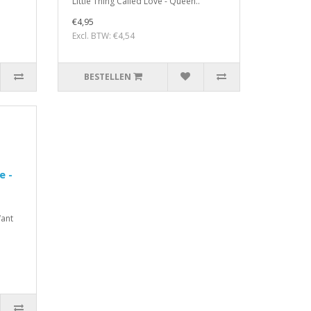
Little Thing Called Love - Queen..
€4,95
Excl. BTW: €4,54
BESTELLEN
e -
Want