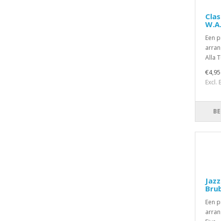
Clas
W.A
Een p
arran
Alla T
€4,95
Excl.
BE
Jazz
Bru
Een p
arran