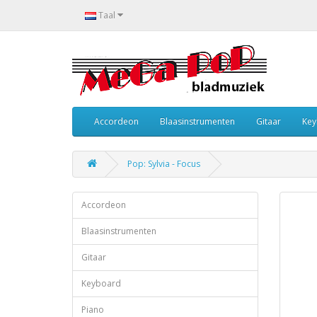
Taal
Accordeon
Blaasinstrumenten
Gitaar
Key
Pop: Sylvia - Focus
Accordeon
Blaasinstrumenten
Gitaar
Keyboard
Piano