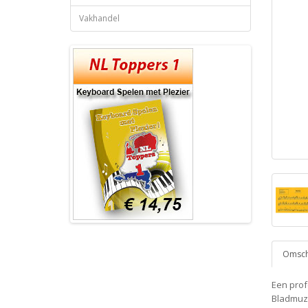
Vakhandel
Omschr
Een pro
Bladmuzi