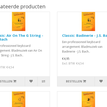
lateerde producten
sic: Air On The G String -
Classic: Badinerie - J.S. B
 Bach
Een professioneel keyboard
rofessioneel keyboard
arrangement. Bladmuziek van
gement. Bladmuziek van Air On
Badinerie - J.S. Bach..
String - J.S. Bach..
€4,95
Excl. BTW: €4,54
 BTW: €4,54
STELLEN
BESTELLEN