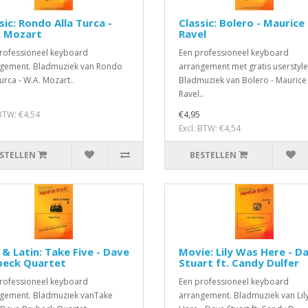
sic: Rondo Alla Turca -
Classic: Bolero - Maurice
. Mozart
Ravel
rofessioneel keyboard
Een professioneel keyboard
gement. Bladmuziek van Rondo
arrangement met gratis userstyle
urca - W.A. Mozart..
Bladmuziek van Bolero - Maurice
Ravel..
 BTW: €4,54
€4,95
Excl. BTW: €4,54
STELLEN
BESTELLEN
 & Latin: Take Five - Dave
Movie: Lily Was Here - D
beck Quartet
Stuart ft. Candy Dulfer
rofessioneel keyboard
Een professioneel keyboard
gement. Bladmuziek vanTake
arrangement. Bladmuziek van Lil