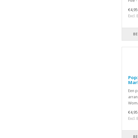
Five 
€4,95
Excl.
BE
Pop
Mar
Een p
arran
Woman
€4,95
Excl.
BE