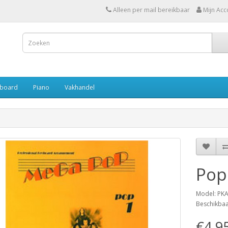
Alleen per mail bereikbaar
Mijn Acc
board
Piano
Vakhandel
Pop:
Model: PK
Beschikba
€4,9