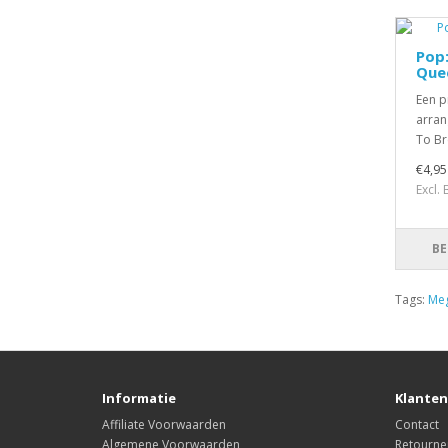
Pop:
Que
Een p
arran
To Br
€4,95
Excl.
BE
Tags:
Meg
Informatie
Klanten
Affiliate Voorwaarden
Contact
Algemene Voorwaarden
Retourne