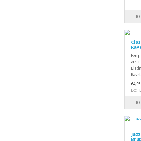
BE
Clas
Rave
Een p
arran
Bladm
Ravel.
€4,95
Excl.
BE
Jazz
Bru