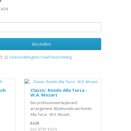
€4,54
Bestellen
0 beoordeling(en)
/
Geef beoordeling
ach
Classic: Rondo Alla Turca -
W.A. Mozart
Een professioneel keyboard
arrangement. Bladmuziek van Rondo
Alla Turca - W.A. Mozart..
€4,95
Excl. BTW: €4,54