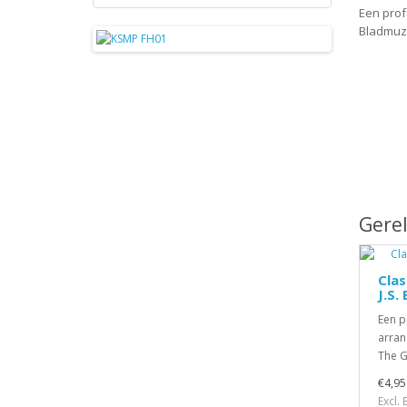
Een pro
Bladmuzie
Gere
Clas
J.S.
Een p
arran
The G 
€4,95
Excl.