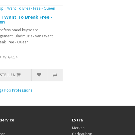
 I Want To Break Free -
en
rofessioneel keyboard
gement. Bladmuziek van I Want
eak Free - Queen..
 BTW: €4,54
STELLEN
a Pop Professional
service
Extra
Merken
ren
Cadeaubon