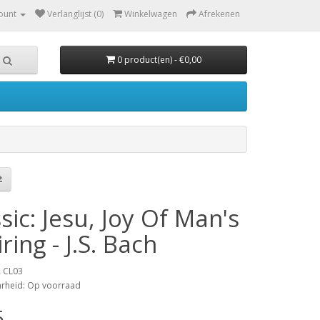
ount
Verlanglijst (0)
Winkelwagen
Afrekenen
0 product(en) - €0,00
sic: Jesu, Joy Of Man's
ring - J.S. Bach
A CL03
arheid: Op voorraad
5