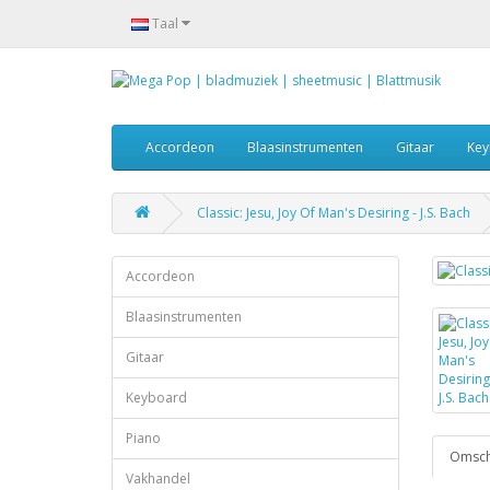
Taal
Accordeon
Blaasinstrumenten
Gitaar
Key
Classic: Jesu, Joy Of Man's Desiring - J.S. Bach
Accordeon
Blaasinstrumenten
Gitaar
Keyboard
Piano
Omschr
Vakhandel