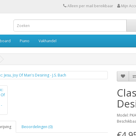
Alleen per mail bereikbaar
Mijn Acc
board
Piano
Vakhandel
Clas
Desi
Model: PK
Beschikba
ijving
Beoordelingen (0)
€4,9