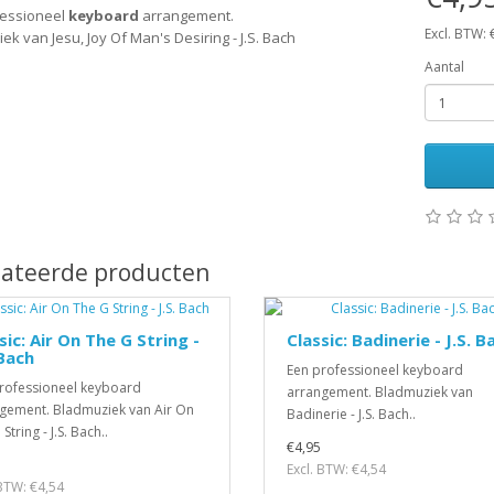
fessioneel
keyboard
arrangement.
Excl. BTW: 
k van Jesu, Joy Of Man's Desiring - J.S. Bach
Aantal
lateerde producten
sic: Air On The G String -
Classic: Badinerie - J.S. B
 Bach
Een professioneel keyboard
rofessioneel keyboard
arrangement. Bladmuziek van
gement. Bladmuziek van Air On
Badinerie - J.S. Bach..
String - J.S. Bach..
€4,95
Excl. BTW: €4,54
 BTW: €4,54