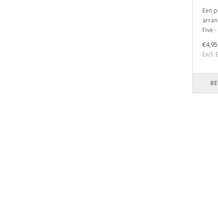
Een p
arran
Five 
€4,95
Excl.
BE