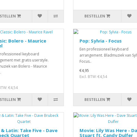
STELLEN
BESTELLEN
sic: Bolero - Maurice
Pop: Sylvia - Focus
l
Een professioneel keyboard
rofessioneel keyboard
arrangement. Bladmuziek van Sylv
gement met gratis userstyle.
Focus..
uziek van Bolero - Maurice
€4,95
.
Excl. BTW: €4,54
 BTW: €4,54
STELLEN
BESTELLEN
 & Latin: Take Five - Dave
Movie: Lily Was Here - D
beck Quartet
Stuart ft. Candy Dulfer