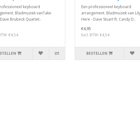
rofessioneel keyboard
Een professioneel keyboard
gement. Bladmuziek vanTake
arrangement. Bladmuziek van Lil
- Dave Brubeck Quartet..
Here - Dave Stuart ft. Candy D..
€4,95
 BTW: €4,54
Excl. BTW: €4,54
STELLEN
BESTELLEN