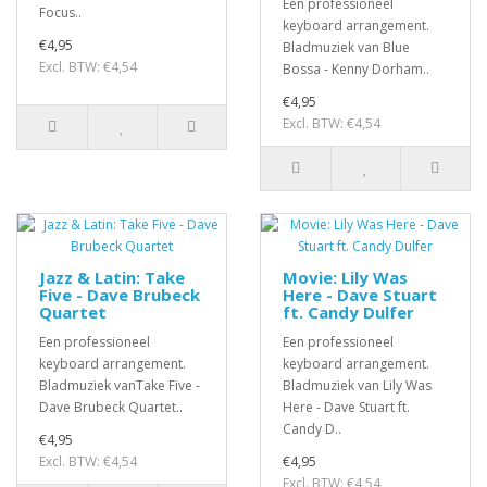
Een professioneel
Focus..
keyboard arrangement.
€4,95
Bladmuziek van Blue
Excl. BTW: €4,54
Bossa - Kenny Dorham..
€4,95
Excl. BTW: €4,54
Jazz & Latin: Take
Movie: Lily Was
Five - Dave Brubeck
Here - Dave Stuart
Quartet
ft. Candy Dulfer
Een professioneel
Een professioneel
keyboard arrangement.
keyboard arrangement.
Bladmuziek vanTake Five -
Bladmuziek van Lily Was
Dave Brubeck Quartet..
Here - Dave Stuart ft.
Candy D..
€4,95
Excl. BTW: €4,54
€4,95
Excl. BTW: €4,54