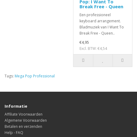
Pop: I Want To
Break Free - Queen
Een professioneel
keyboard arrangement.
Bladmuziek van I Want To
Break Free - Queen..
€4,95
Excl. BTW: €4,54
Tags:
Mega Pop Professional
Informatie
Affiliate Voorwaarden
Algemene Voorwaarden
Betalen en verzenden
Help - FAQ