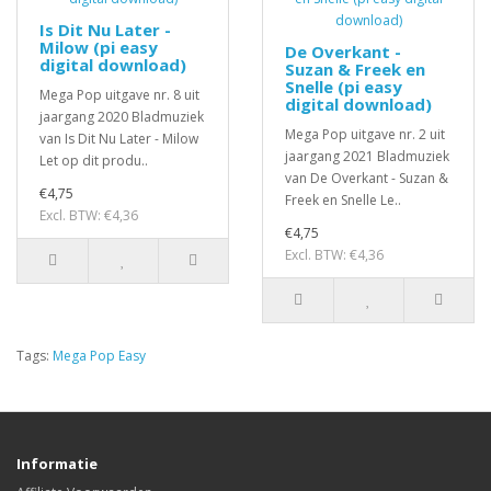
Is Dit Nu Later -
Milow (pi easy
De Overkant -
digital download)
Suzan & Freek en
Snelle (pi easy
Mega Pop uitgave nr. 8 uit
digital download)
jaargang 2020 Bladmuziek
Mega Pop uitgave nr. 2 uit
van Is Dit Nu Later - Milow
jaargang 2021 Bladmuziek
Let op dit produ..
van De Overkant - Suzan &
€4,75
Freek en Snelle Le..
Excl. BTW: €4,36
€4,75
Excl. BTW: €4,36
Tags:
Mega Pop Easy
Informatie