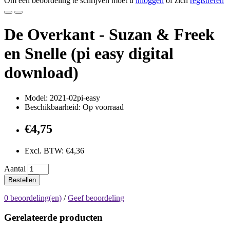
Om een beoordeling te schrijven moet u
inloggen
of zich
registreren
De Overkant - Suzan & Freek
en Snelle (pi easy digital
download)
Model: 2021-02pi-easy
Beschikbaarheid: Op voorraad
€4,75
Excl. BTW: €4,36
Aantal
Bestellen
0 beoordeling(en)
/
Geef beoordeling
Gerelateerde producten