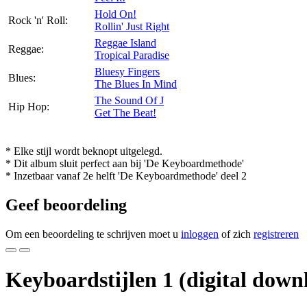
Hold On!
Rock 'n' Roll:
Rollin' Just Right
Reggae Island
Reggae:
Tropical Paradise
Bluesy Fingers
Blues:
The Blues In Mind
The Sound Of J
Hip Hop:
Get The Beat!
* Elke stijl wordt beknopt uitgelegd.
* Dit album sluit perfect aan bij 'De Keyboardmethode'
* Inzetbaar vanaf 2e helft 'De Keyboardmethode' deel 2
Geef beoordeling
Om een beoordeling te schrijven moet u
inloggen
of zich
registreren
Keyboardstijlen 1 (digital down