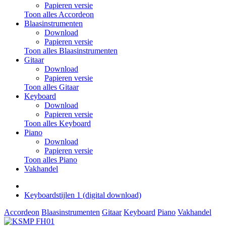
Papieren versie
Toon alles Accordeon
Blaasinstrumenten
Download
Papieren versie
Toon alles Blaasinstrumenten
Gitaar
Download
Papieren versie
Toon alles Gitaar
Keyboard
Download
Papieren versie
Toon alles Keyboard
Piano
Download
Papieren versie
Toon alles Piano
Vakhandel
Keyboardstijlen 1 (digital download)
Accordeon
Blaasinstrumenten
Gitaar
Keyboard
Piano
Vakhandel