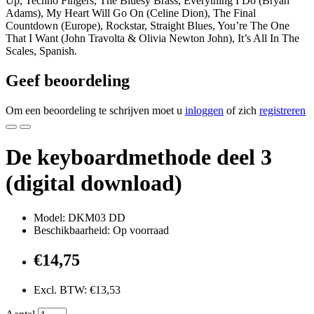
Up, Techno Fingers, The Bluesy Brass, Everything I Do (Bryan
Adams), My Heart Will Go On (Celine Dion), The Final
Countdown (Europe), Rockstar, Straight Blues, You’re The One
That I Want (John Travolta & Olivia Newton John), It’s All In The
Scales, Spanish.
Geef beoordeling
Om een beoordeling te schrijven moet u
inloggen
of zich
registreren
De keyboardmethode deel 3
(digital download)
Model: DKM03 DD
Beschikbaarheid: Op voorraad
€14,75
Excl. BTW: €13,53