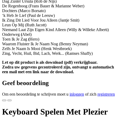
Dag Zuster Ursula (Rob de Nijs)
De Regenboog (Frans Bauer & Marianne Weber)
Dochters (Marco Borsato)
‘k Heb Je Lief (Paul de Leeuw)
Ik Zing Dit Lied Voor Jou Alleen (Jantje Smit)
Leun Op Mij (Ruth Jacott)
Niemand Laat Zijn Eigen Kind Alleen (Willy & Willeke Alberti)
Onderweg
(
Abel)
Toen Ik Je Zag
(
Hero)
Waarom Fluister Ik Je Naam Nog (Benny Neyman)
Zelfs Je Naam Is Mooi (Henk Westbroek)
Zing, Vecht, Huil, Bid, Lach, Werk... (Ramses Shaffy)
Let op dit product is als download (pdf) verkrijgbaar.
Zodra uw gegevens gecontroleerd zijn, ontvangt u automatisch
een mail met een link naar de download.
Geef beoordeling
Om een beoordeling te schrijven moet u
inloggen
of zich
registreren
Keyboard Spelen Met Plezier