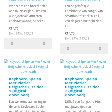
Wederom een breed palet
Een ongelofelijke
aan muziekstijlen. Hits van
combinatie van songs. Van
alle tijden van artiesten
smartlap tot rock 'n' roll,
zoals Maywood, Anneke ..
van de jaren 60 tot heden.
H..
€14,75
Excl. BTW: €13,53
€14,75
Excl. BTW: €13,53
Keyboard Spelen
Keyboard Spelen
Met Plezier
Met Plezier
Belgische Hits deel
Belgische Hits deel
1 (digital
2 (digital
download)
download)
Een welkome aanvulling in
DEEL 2 van Belgische Hits
de serie Keyboard Spelen
met juweeltjes van
met Plezier. Met juweeltjes
artiesten als Wim Soutaer,