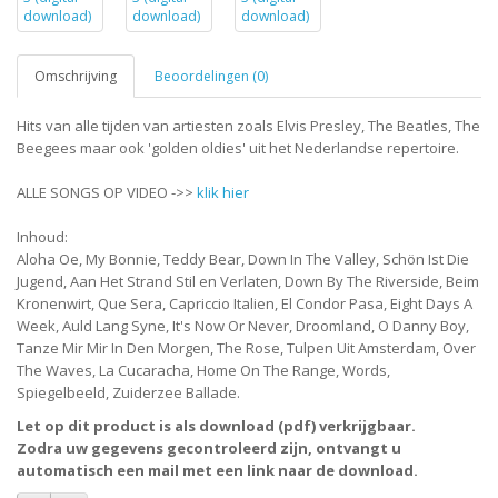
Omschrijving
Beoordelingen (0)
Hits van alle tijden van artiesten zoals Elvis Presley, The Beatles, The
Beegees maar ook 'golden oldies' uit het Nederlandse repertoire.
ALLE SONGS OP VIDEO ->>
klik hier
Inhoud:
Aloha Oe, My Bonnie, Teddy Bear, Down In The Valley, Schön Ist Die
Jugend, Aan Het Strand Stil en Verlaten, Down By The Riverside, Beim
Kronenwirt, Que Sera, Capriccio Italien, El Condor Pasa, Eight Days A
Week, Auld Lang Syne, It's Now Or Never, Droomland, O Danny Boy,
Tanze Mir Mir In Den Morgen, The Rose, Tulpen Uit Amsterdam, Over
The Waves, La Cucaracha, Home On The Range, Words,
Spiegelbeeld, Zuiderzee Ballade.
Let op dit product is als download (pdf) verkrijgbaar.
Zodra uw gegevens gecontroleerd zijn, ontvangt u
automatisch een mail met een link naar de download.