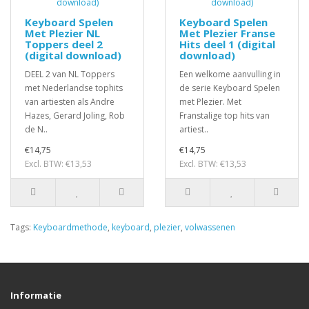
Keyboard Spelen
Keyboard Spelen
Met Plezier NL
Met Plezier Franse
Toppers deel 2
Hits deel 1 (digital
(digital download)
download)
DEEL 2 van NL Toppers
Een welkome aanvulling in
met Nederlandse tophits
de serie Keyboard Spelen
van artiesten als Andre
met Plezier. Met
Hazes, Gerard Joling, Rob
Franstalige top hits van
de N..
artiest..
€14,75
€14,75
Excl. BTW: €13,53
Excl. BTW: €13,53
Tags:
Keyboardmethode
,
keyboard
,
plezier
,
volwassenen
Informatie