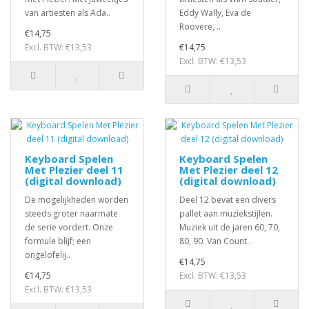
van artiesten als Ada..
Eddy Wally, Eva de
Roovere, ..
€14,75
Excl. BTW: €13,53
€14,75
Excl. BTW: €13,53
Keyboard Spelen
Keyboard Spelen
Met Plezier deel 11
Met Plezier deel 12
(digital download)
(digital download)
De mogelijkheden worden
Deel 12 bevat een divers
steeds groter naarmate
pallet aan muziekstijlen.
de serie vordert. Onze
Muziek uit de jaren 60, 70,
formule blijf; een
80, 90. Van Count..
ongelofelij..
€14,75
€14,75
Excl. BTW: €13,53
Excl. BTW: €13,53