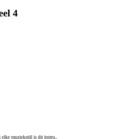
eel 4
lke muziekstijl is dit instru..