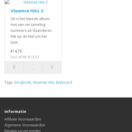
Vlaamse Hits 2
Dit is het tweede album
met een verzameling
nummers uit Vlaanderen.
Klik op de titel om het
luist..
€14,75
Excl. BTW: €13,53
Tags:
Songboek
,
Vlaamse Hits
,
keyboard
Informatie
Affiliate Voorwaarden
Algemene Voorwaarden
Betalen en verzenden