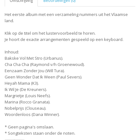
Omschrijving
Beoordelingen (0)
Het eerste album met een verzameling nummers uit het Vlaamse
land.
Klik op de titel om het luistervoorbeeld te horen.
Je hoort de exacte arrangementen gespeeld op een keyboard.
Inhoud:
Bakske Vol Met Stro (Urbanus).
Cha Cha Cha (Raymond v/h Groenewoud).
Eenzaam Zonder Jou (Will Tura).
Geen Wonder Dat Ik Ween (Paul Severs).
Heyah Mama (K3).
Ik Wil Je (De Kreuners).
Margrietje (Louis Neefs).
Marina (Rocco Granata).
Nobelprijs (Clouseau).
Woordenloos (Dana Winner).
* Geen pagina's omslaan.
* Songteksten staan onder de noten.