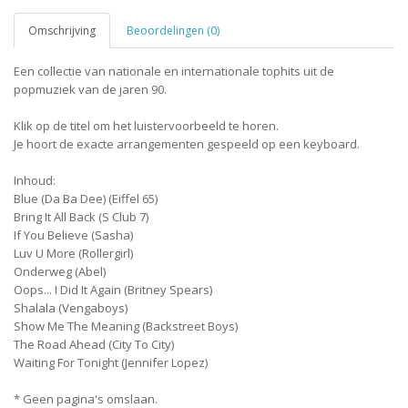
Omschrijving
Beoordelingen (0)
Een collectie van nationale en internationale tophits uit de
popmuziek van de jaren 90.
Klik op de titel om het luistervoorbeeld te horen.
Je hoort de exacte arrangementen gespeeld op een keyboard.
Inhoud:
Blue (Da Ba Dee) (Eiffel 65)
Bring It All Back (S Club 7)
If You Believe (Sasha)
Luv U More (Rollergirl)
Onderweg (Abel)
Oops... I Did It Again (Britney Spears)
Shalala (Vengaboys)
Show Me The Meaning (Backstreet Boys)
The Road Ahead (City To City)
Waiting For Tonight (Jennifer Lopez)
* Geen pagina's omslaan.