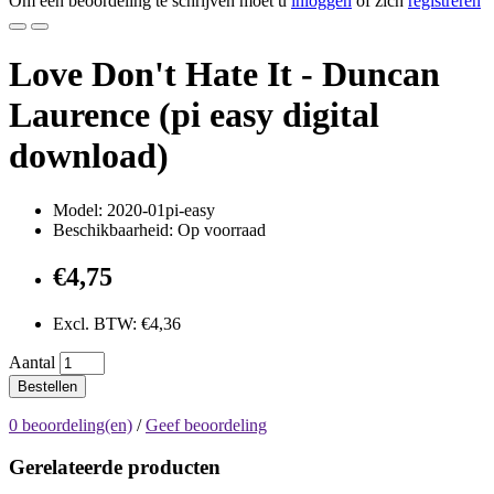
Om een beoordeling te schrijven moet u
inloggen
of zich
registreren
Love Don't Hate It - Duncan
Laurence (pi easy digital
download)
Model: 2020-01pi-easy
Beschikbaarheid: Op voorraad
€4,75
Excl. BTW: €4,36
Aantal
Bestellen
0 beoordeling(en)
/
Geef beoordeling
Gerelateerde producten