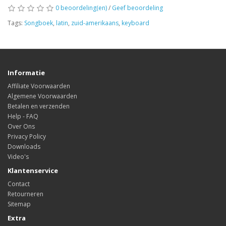
0 beoordeling(en)
/
Geef beoordeling
Tags:
Songboek
,
latin
,
zuid-amerikaans
,
keyboard
Informatie
Affiliate Voorwaarden
Algemene Voorwaarden
Betalen en verzenden
Help - FAQ
Over Ons
Privacy Policy
Downloads
Video's
Klantenservice
Contact
Retourneren
Sitemap
Extra