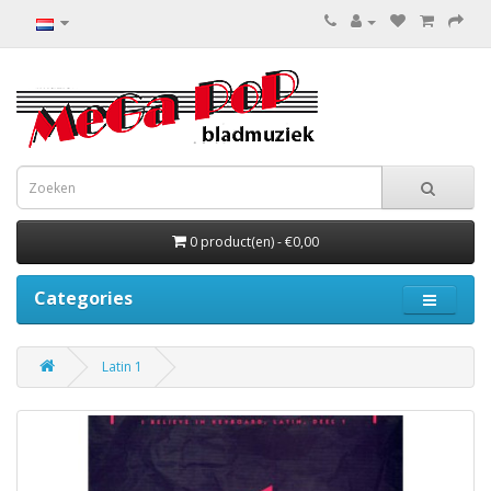
0 product(en) - €0,00
Categories
Latin 1