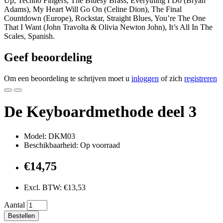
Up, Techno Fingers, The Bluesy Brass, Everything I Do (Bryan
Adams), My Heart Will Go On (Celine Dion), The Final
Countdown (Europe), Rockstar, Straight Blues, You’re The One
That I Want (John Travolta & Olivia Newton John), It’s All In The
Scales, Spanish.
Geef beoordeling
Om een beoordeling te schrijven moet u
inloggen
of zich
registreren
De Keyboardmethode deel 3
Model: DKM03
Beschikbaarheid: Op voorraad
€14,75
Excl. BTW: €13,53
Aantal
Bestellen