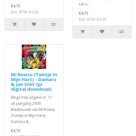
Let o..
€4,75
Excl. BTW: €4,36
€4,75
Excl. BTW: €4,36
Mi Rowsu (Tuintje In
Mijn Hart) - Damaru
& Jan Smit (pi
digital download)
Mega Pop uitgave nr. 11
uit jaargang 2009
Bladmuziek van Mi Rowsu
(Tuintje In Mijn Hart) -
Damaru &..
€4,75