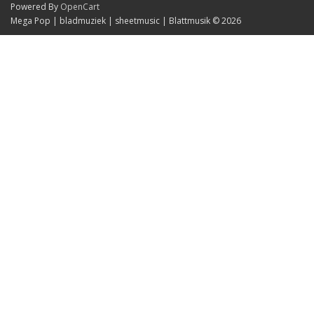
Powered By
OpenCart
Mega Pop | bladmuziek | sheetmusic | Blattmusik © 2026