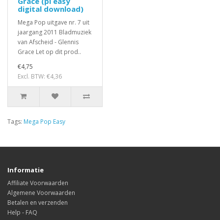
Grace (pi easy
digital download)
Mega Pop uitgave nr. 7 uit
jaargang 2011 Bladmuziek
van Afscheid - Glennis
Grace Let op dit prod..
€4,75
Excl. BTW: €4,36
Tags:
Mega Pop Easy
Informatie
Affiliate Voorwaarden
Algemene Voorwaarden
Betalen en verzenden
Help - FAQ