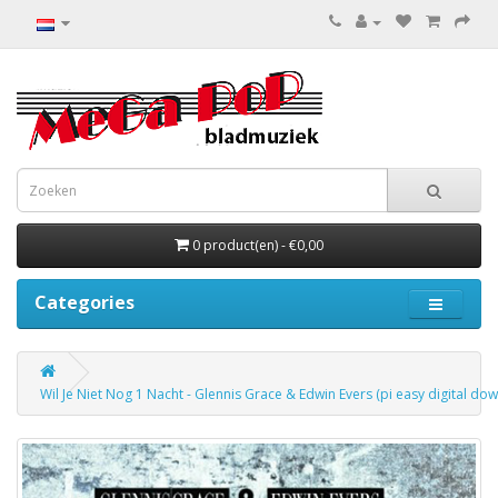
0 product(en) - €0,00
Categories
Wil Je Niet Nog 1 Nacht - Glennis Grace & Edwin Evers (pi easy digital do