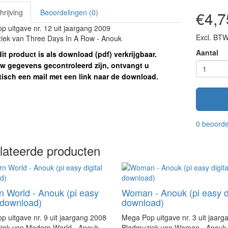
rijving
Beoordelingen (0)
€4,7
 uitgave nr. 12 uit jaargang 2009
Excl. BTW
iek van Three Days In A Row - Anouk
Aantal
it product is als download (pdf) verkrijgbaar.
w gegevens gecontroleerd zijn, ontvangt u
isch een mail met een link naar de download.
0 beoorde
lateerde producten
 World - Anouk (pi easy
Woman - Anouk (pi easy di
l download)
download)
 uitgave nr. 9 uit jaargang 2008
Mega Pop uitgave nr. 3 uit jaar
iek van Modern World - Anouk
Bladmuziek van Woman - Anouk 