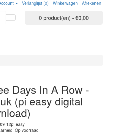
Account
Verlanglijst (0)
Winkelwagen
Afrekenen
0 product(en) - €0,00
ee Days In A Row -
k (pi easy digital
nload)
09-12pi-easy
arheid: Op voorraad