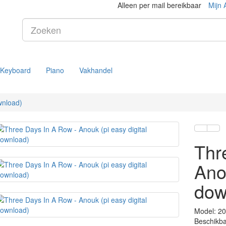
Alleen per mail bereikbaar
Mijn 
Keyboard
Piano
Vakhandel
wnload)
Thr
Anou
dow
Model: 20
Beschikba