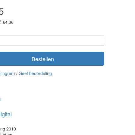
5
: €4,36
Bestellen
ling(en)
/
Geef beoordeling
gital
gang 2010
Let op