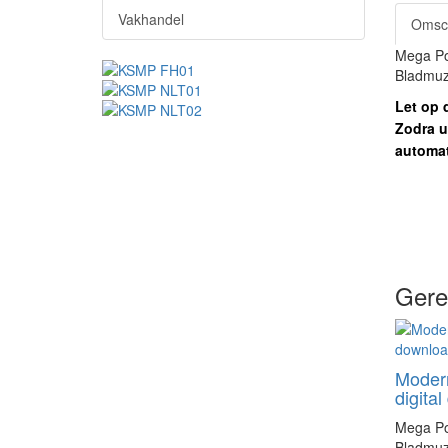
Vakhandel
Omsch
Mega Pop
Bladmuz
Let op d
Zodra u
automat
Gere
Modern
digita
Mega Pop
Bladmuz