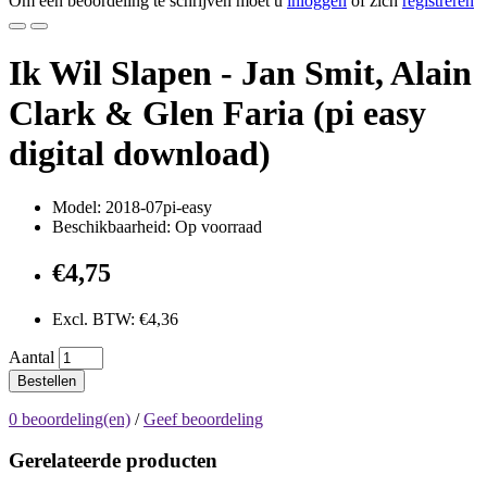
Om een beoordeling te schrijven moet u
inloggen
of zich
registreren
Ik Wil Slapen - Jan Smit, Alain
Clark & Glen Faria (pi easy
digital download)
Model: 2018-07pi-easy
Beschikbaarheid: Op voorraad
€4,75
Excl. BTW: €4,36
Aantal
Bestellen
0 beoordeling(en)
/
Geef beoordeling
Gerelateerde producten