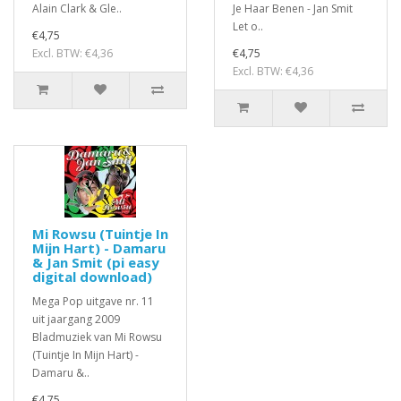
Alain Clark & Gle..
Je Haar Benen - Jan Smit
Let o..
€4,75
Excl. BTW: €4,36
€4,75
Excl. BTW: €4,36
Mi Rowsu (Tuintje In
Mijn Hart) - Damaru
& Jan Smit (pi easy
digital download)
Mega Pop uitgave nr. 11
uit jaargang 2009
Bladmuziek van Mi Rowsu
(Tuintje In Mijn Hart) -
Damaru &..
€4,75