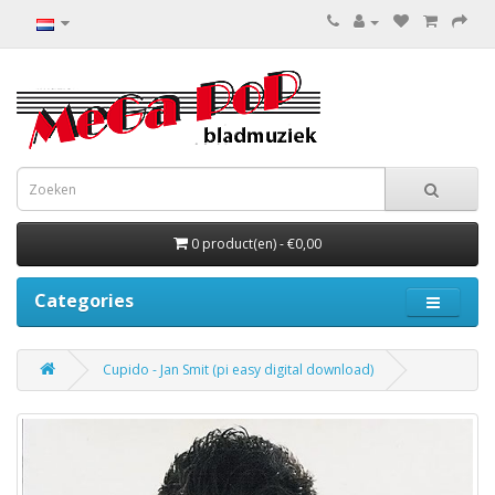
0 product(en) - €0,00
Categories
Cupido - Jan Smit (pi easy digital download)