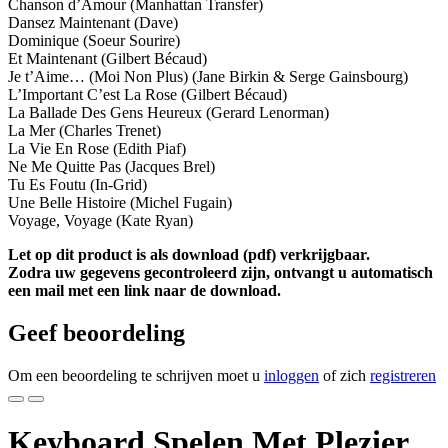
Chanson d’Amour (Manhattan Transfer)
Dansez Maintenant (Dave)
Dominique (Soeur Sourire)
Et Maintenant (Gilbert Bécaud)
Je t’Aime… (Moi Non Plus) (Jane Birkin & Serge Gainsbourg)
L’Important C’est La Rose (Gilbert Bécaud)
La Ballade Des Gens Heureux (Gerard Lenorman)
La Mer (Charles Trenet)
La Vie En Rose (Edith Piaf)
Ne Me Quitte Pas (Jacques Brel)
Tu Es Foutu (In-Grid)
Une Belle Histoire (Michel Fugain)
Voyage, Voyage (Kate Ryan)
Let op dit product is als download (pdf) verkrijgbaar.
Zodra uw gegevens gecontroleerd zijn, ontvangt u automatisch
een mail met een link naar de download.
Geef beoordeling
Om een beoordeling te schrijven moet u
inloggen
of zich
registreren
Keyboard Spelen Met Plezier